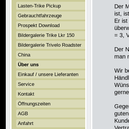
Lasten-Trike Pickup
Der M
ist, 
Gebrauchtfahrzeuge
Er is
Prospekt Download
überw
= 3, 
Bildergalerie Trike Lkr 150
Bildergalerie Trivelo Roadster
Der N
China
man n
Über uns
Wir b
Einkauf / unsere Lieferanten
Händl
Service
Wünsc
gerne
Kontakt
Öffnungszeiten
Gegen
guten
AGB
Kunde
Anfahrt
Vertr